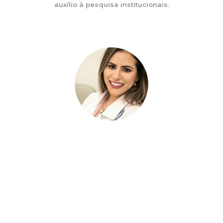
auxílio à pesquisa institucionais.
Lívia Gravina – RS
Oncologista Clínica – Hospital Bruno Born e
Clínica Donum, Membro da SBOC, ASCO e ESMO,
Mestre em Biologia Celular e Molecular Aplicada
à Saúde, Pós-Graduada em Hereditariedade e
Predisposição ao Câncer, Professora da
disciplina de Oncologia Clínica do Curso de
Medicina da UNIVATES